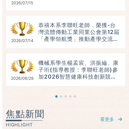
2026/07/15
恭禧本系李聯旺老師，榮獲-台
灣流體傳動工業同業公會第12屆
「產學領航獎」推動產學交流與
2026/07/14
人才培育。(115.07.16)
具
機械系學生楊孟宸、洪振綸、康
子珩(指導教授：李聯旺老師)參
加2026智慧健康科技創新競
2026/06/29
賽，榮獲：進階組第三名。
（115.06.23）
焦點新聞
看更多
HIGHLIGHT