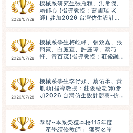
機械系研究生張雁程、洪常傑、
賴郁心 (指導教授：藍國瑞 老
師) 參加2026 台灣仿生設計競
2026/07/28
賽-仿生機器人組，參賽題目：
破繭蛾出 ，榮獲：第五名。
(115.07.25)
機械系學生梅屹峰、張致嘉、張
翔策、白庭宣、許庭瑋、蔡巧
軒、黃百茂(指導教授：莊俊融
2026/07/28
老師)參加2026 台灣仿生設計
競賽-仿生機器人組，榮獲：第
五名。 (115.07.25）
機械系學生李伃媃、蔡佑承、黃
參
胤勛(指導教授：莊俊融老師)參
加2026 台灣仿生設計競賽-仿
2026/07/28
生機器人組，榮獲：第三名。
(115.07.25）
恭賀~本系榮獲本校115年度
「產學績優教師」 獲獎名單