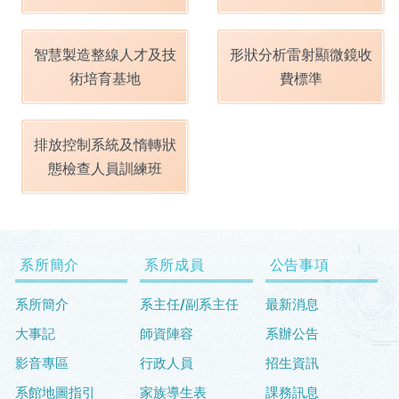
智慧製造整線人才及技
形狀分析雷射顯微鏡收
術培育基地
費標準
排放控制系統及惰轉狀
態檢查人員訓練班
系所簡介
系所成員
公告事項
系所簡介
系主任/副系主任
最新消息
大事記
師資陣容
系辦公告
影音專區
行政人員
招生資訊
系館地圖指引
家族導生表
課務訊息