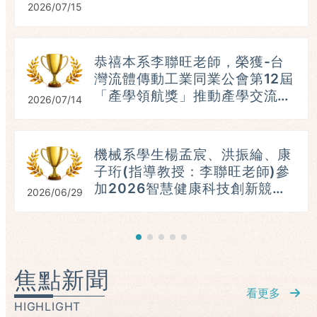
2026/07/15
恭禧本系李聯旺老師，榮獲-台
灣流體傳動工業同業公會第12屆
「產學領航獎」推動產學交流與
2026/07/14
人才培育。(115.07.16)
具
機械系學生楊孟宸、洪振綸、康
子珩(指導教授：李聯旺老師)參
加2026智慧健康科技創新競
2026/06/29
賽，榮獲：進階組第三名。
（115.06.23）
焦點新聞
看更多
HIGHLIGHT