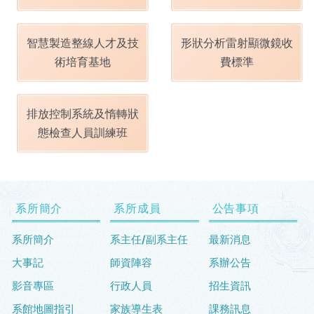
智慧製造整線人才及技
形狀分析雷射顯微鏡收
術培育基地
費標準
排放控制系統及惰轉狀
態檢查人員訓練班
系所簡介
系所成員
公告事項
系所簡介
系主任/副系主任
最新消息
大事記
師資陣容
系辦公告
影音專區
行政人員
招生資訊
系館地圖指引
家族導生表
課務訊息