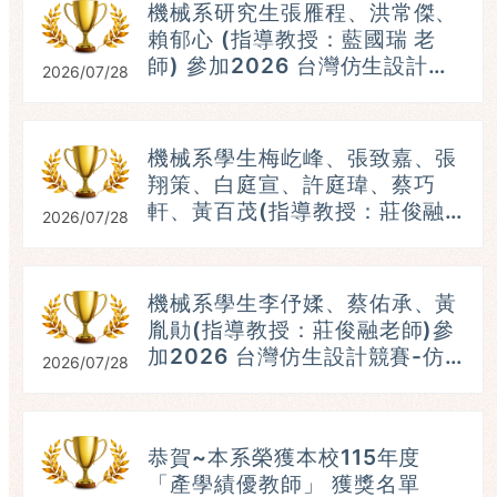
機械系研究生張雁程、洪常傑、
賴郁心 (指導教授：藍國瑞 老
師) 參加2026 台灣仿生設計競
2026/07/28
賽-仿生機器人組，參賽題目：
破繭蛾出 ，榮獲：第五名。
(115.07.25)
機械系學生梅屹峰、張致嘉、張
翔策、白庭宣、許庭瑋、蔡巧
軒、黃百茂(指導教授：莊俊融
2026/07/28
老師)參加2026 台灣仿生設計
競賽-仿生機器人組，榮獲：第
五名。 (115.07.25）
機械系學生李伃媃、蔡佑承、黃
參
胤勛(指導教授：莊俊融老師)參
加2026 台灣仿生設計競賽-仿
2026/07/28
生機器人組，榮獲：第三名。
(115.07.25）
恭賀~本系榮獲本校115年度
「產學績優教師」 獲獎名單