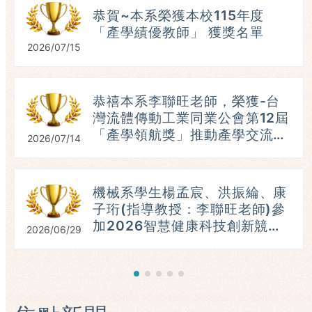
恭賀~本系榮獲本校115年度
「產學績優教師」 獲獎名單
2026/07/15
恭禧本系李聯旺老師，榮獲-台
灣流體傳動工業同業公會第12屆
「產學領航獎」推動產學交流與
2026/07/14
人才培育。(115.07.16)
具
機械系學生楊孟宸、洪振綸、康
子珩(指導教授：李聯旺老師)參
加2026智慧健康科技創新競
2026/06/29
賽，榮獲：進階組第三名。
（115.06.23）