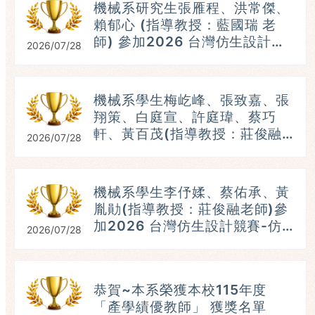
機械系研究生張雁程、洪常傑、
賴郁心 (指導教授：藍國瑞 老
師) 參加2026 台灣仿生設計競
2026/07/28
賽-仿生機器人組，參賽題目：
破繭蛾出 ，榮獲：第五名。
(115.07.25)
機械系學生梅屹峰、張致嘉、張
翔策、白庭宣、許庭瑋、蔡巧
軒、黃百茂(指導教授：莊俊融
2026/07/28
老師)參加2026 台灣仿生設計
競賽-仿生機器人組，榮獲：第
五名。 (115.07.25）
機械系學生李伃媃、蔡佑承、黃
參
胤勛(指導教授：莊俊融老師)參
加2026 台灣仿生設計競賽-仿
2026/07/28
生機器人組，榮獲：第三名。
(115.07.25）
恭賀~本系榮獲本校115年度
「產學績優教師」 獲獎名單