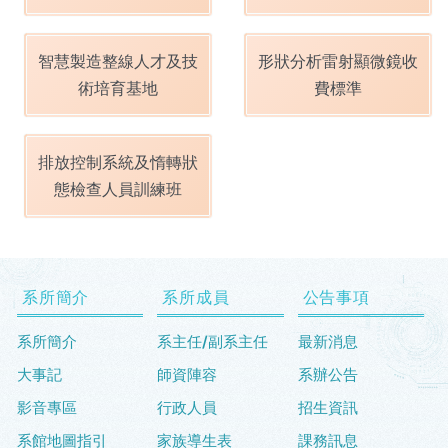
智慧製造整線人才及技
形狀分析雷射顯微鏡收
術培育基地
費標準
排放控制系統及惰轉狀
態檢查人員訓練班
系所簡介
系所成員
公告事項
系所簡介
系主任/副系主任
最新消息
大事記
師資陣容
系辦公告
影音專區
行政人員
招生資訊
系館地圖指引
家族導生表
課務訊息