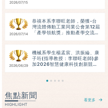
2026/07/15
恭禧本系李聯旺老師，榮獲-台
灣流體傳動工業同業公會第12屆
「產學領航獎」推動產學交流與
2026/07/14
人才培育。(115.07.16)
具
機械系學生楊孟宸、洪振綸、康
子珩(指導教授：李聯旺老師)參
加2026智慧健康科技創新競
2026/06/29
賽，榮獲：進階組第三名。
（115.06.23）
焦點新聞
看更多
HIGHLIGHT