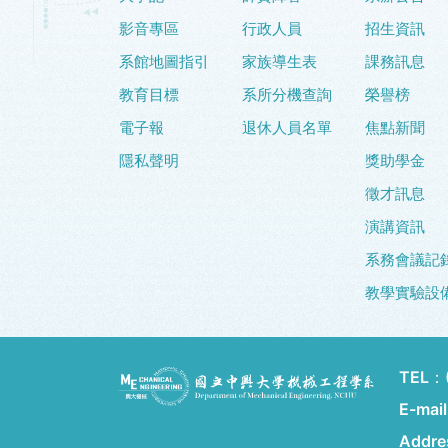
影音專區
行政人員
招生資訊
系館地圖指引
家族導生表
課務訊息
教育目標
系所分機查詢
榮譽榜
電子報
退休人員名單
焦點新聞
隱私聲明
獎助學金
徵才訊息
演講資訊
系務會議記
教學實驗設
TEL：
E-mai
Addr