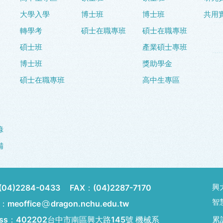
大學入學
博士班
博士班
共用
轉學考
碩士在職專班
碩士在職專班
碩士班
產業碩士專班
博士班
獎助學金
碩士在職專班
高中生專區
錄
備
興
(04)2284-0433
FAX：
(04)2287-7170
智
l：meoffice
dragon.nchu.edu.tw
ess：
402202台中市南區興大路145號 機械系
累