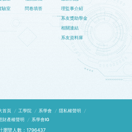
實驗室
問卷填答
理監事介紹
系友獎助學金
相關連結
系友資料庫
大首頁
工學院
系學會
隱私權聲明
慧財產權聲明
系學會IG
計瀏覽人數：1796437