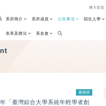
興大首頁
系所簡介
系所成員
公告事項
招生入學
表單及辦法
系友會
nt
榮譽榜
4 年「臺灣綜合大學系統年輕學者創