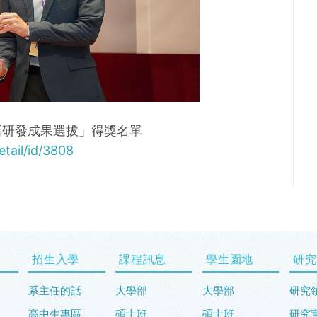
創新研發成果選拔」得獎名單
tail/id/3808
招生入學
課程訊息
學生園地
研究
系主任的話
大學部
大學部
研究
高中生專區
碩士班
碩士班
研究