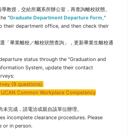
指導教授，交給所屬系所辦公室，再查詢離校狀態。
he "
Graduate Department Departure Form,
"
to their department office, and then check their
點選「畢業離校／離校狀態查詢」，更新畢業生離校通
departure status through the "Graduation and
Information System, update their contact
rveys:
urvey (9 questions).
: UCAN Common Workplace Competency
續尚未完成，請電洽或親自該單位辦理。
ates incomplete clearance procedures. Please
 or in person.