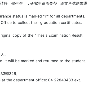
"者，請持「學生證」，研究生還需要帶「論文考試結果通
arance status is marked "Y" for all departments,
ffice to collect their graduation certificates.
original copy of the "Thesis Examination Result
本人。
d. It will be marked and returned to the student.
33轉326。
en at the department office: 04-22840433 ext.