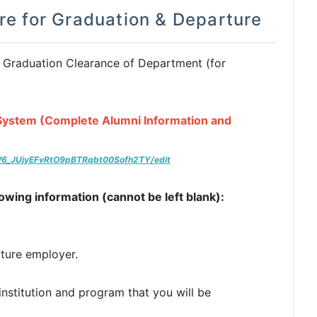
e for Graduation & Departure
 Graduation Clearance of Department (for
ystem (Complete Alumni Information and
W6_JUjyEFvRtO9pBTRqbt00Sofh2TY/edit
ollowing information (cannot be left blank):
uture employer.
institution and program that you will be