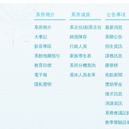
系所簡介
系所成員
公告事項
系所簡介
系主任/副系主任
最新消息
大事記
師資陣容
系辦公告
影音專區
行政人員
招生資訊
系館地圖指引
家族導生表
課務訊息
教育目標
系所分機查詢
榮譽榜
電子報
退休人員名單
焦點新聞
隱私聲明
獎助學金
徵才訊息
演講資訊
系務會議記
教學實驗設