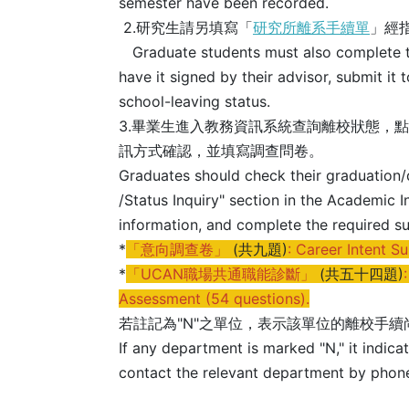
semester have been recorded.
2.
研究生
請另填寫「
研究所離系手續單
」經
Graduate students must also complete t
have it signed by their advisor, submit it 
school-leaving status.
3.畢業生進入教務資訊系統查詢離校狀態，
訊方式確認，並填寫調查問卷。
Graduates should check their graduation/
/Status Inquiry" section in the Academic 
information, and complete the required su
*
「意向調查卷」
(共九題)
: Career Intent S
*
「UCAN職場共通職能診斷」
(共五十四題)
Assessment (54 questions).
若註記為"N"之單位，表示該單位的離校手
If any department is marked "N," it indic
contact the relevant department by phone