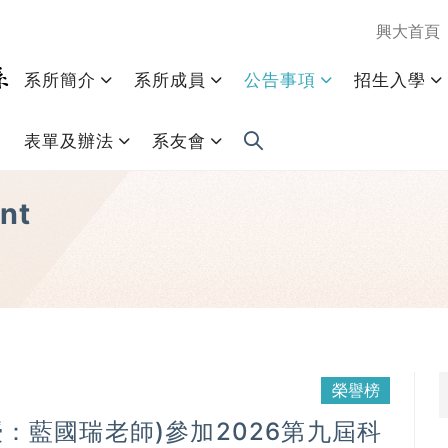
興大首頁
系所簡介
系所成員
公告事項
招生入學
表單及辦法
系友會
nt
榮譽榜
：藍國瑞老師)參加2026第九屆科