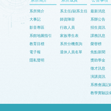
系所簡介
系主任/副系主任
最新消息
大事記
師資陣容
系辦公告
影音專區
行政人員
招生資訊
系館地圖指引
家族導生表
課務訊息
教育目標
系所分機查詢
榮譽榜
電子報
退休人員名單
焦點新聞
隱私聲明
獎助學金
徵才訊息
演講資訊
系務會議記
教學實驗設