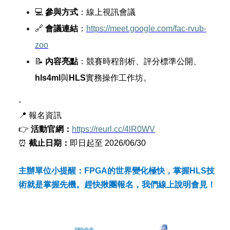
💻
參與方式
：線上視訊會議
🔗
會議連結
：
https://meet.google.com/fac-rvub-
zoo
📝
內容亮點
：競賽時程剖析、評分標準公開、
hls4ml
與
HLS
實務操作工作坊。
-
📍
報名資訊
👉
活動官網：
https://reurl.cc/4lR0WV
⏰
截止日期：
即日起至
2026/06/30
主辦單位小提醒：
FPGA
的世界變化極快，掌握
HLS
技
術就是掌握先機。趕快揪團報名，我們線上說明會見！