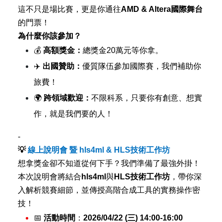
這不只是場比賽，更是你通往
AMD & Altera
國際舞台
的門票！
為什麼你該參加？
💰
高額獎金：
總獎金
20
萬元等你拿。
✈
️
出國贊助：
優質隊伍參加國際賽，我們補助你
旅費！
🌍
跨領域歡迎：
不限科系，只要你有創意、想實
作，就是我們要的人！
-
💡
線上說明會
暨
hls4ml & HLS
技術工作坊
想拿獎金卻不知道從何下手？我們準備了最強外掛！
本次說明會將結合
hls4ml
與
HLS
技術工作坊
，帶你深
入解析競賽細節，並傳授高階合成工具的實務操作密
技！
📅
活動時間
：
2026/04/22 (
三
) 14:00-16:00