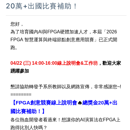
20萬+出國比賽補助！
您好，
為了培育國內
AI
與
FPGA
硬體加速人才，本屆「
2026
FPGA
智慧運算與終端節點創意應用競賽」已正式開
跑。
04/22 (
三
) 14:00-16:00
線上說明會
&
工作坊
，歡迎大家
踴躍參加
懇請協助轉發予系所教師以及網路宣傳，非常感謝您
~!
========
【
FPGA
創意競賽線上說明會
🔥
總獎金
20
萬
+
出
國比賽補助！】
各位熱血開發者看過來！想讓你的
AI
演算法在
FPGA
上
跑得比別人快嗎？