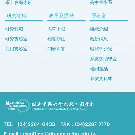
碩士在職專班
高中生專區
研究領域
表單及辦法
系友會
研究領域
表單下載
組織介紹
研究實驗室
相關辦法
最新消息
共用實驗室
問卷填答
理監事介紹
系友獎助學金
相關連結
系友資料庫
TEL：
(04)2284-0433
FAX：
(04)2287-7170
E-mail：meoffice
dragon.nchu.edu.tw