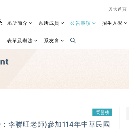
興大首頁
系所簡介
系所成員
公告事項
招生入學
表單及辦法
系友會
nt
榮譽榜
：李聯旺老師)參加114年中華民國