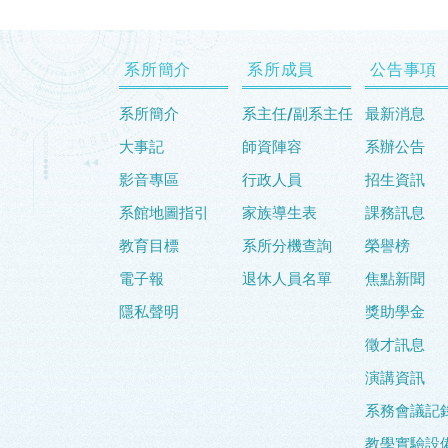
系所簡介
系所成員
公告事項
系所簡介
系主任/副系主任
最新消息
大事記
師資陣容
系辦公告
影音專區
行政人員
招生資訊
系館地圖指引
家族導生表
課務訊息
教育目標
系所分機查詢
榮譽榜
電子報
退休人員名單
焦點新聞
隱私聲明
獎助學金
徵才訊息
演講資訊
系務會議記
教學實驗設