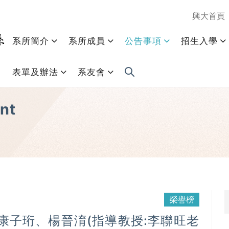
興大首頁
系所簡介
系所成員
公告事項
招生入學
表單及辦法
系友會
nt
榮譽榜
康子珩、楊晉淯(指導教授:李聯旺老