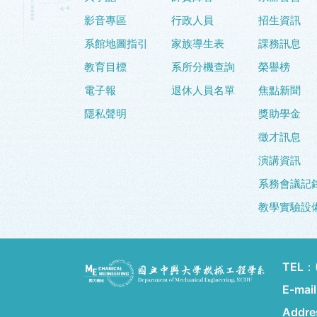
影音專區
行政人員
招生資訊
系館地圖指引
家族導生表
課務訊息
教育目標
系所分機查詢
榮譽榜
電子報
退休人員名單
焦點新聞
隱私聲明
獎助學金
徵才訊息
演講資訊
系務會議記
教學實驗設
TEL：
E-mai
Addr