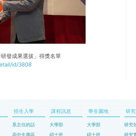
創新研發成果選拔」得獎名單
tail/id/3808
招生入學
課程訊息
學生園地
研究
系主任的話
大學部
大學部
研究
高中生專區
碩士班
碩士班
研究