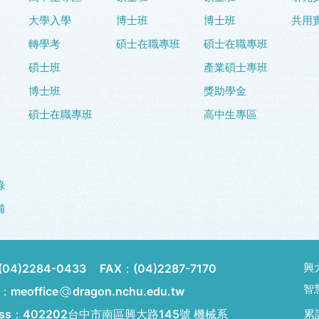
大學入學
博士班
博士班
共用
轉學考
碩士在職專班
碩士在職專班
碩士班
產業碩士專班
博士班
獎助學金
碩士在職專班
高中生專區
錄
備
興
(04)2284-0433
FAX：
(04)2287-7170
智
l：meoffice
dragon.nchu.edu.tw
ess：
402202台中市南區興大路145號 機械系
累