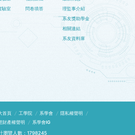
實驗室
問卷填答
理監事介紹
系友獎助學金
相關連結
系友資料庫
大首頁
工學院
系學會
隱私權聲明
慧財產權聲明
系學會IG
計瀏覽人數：1798245