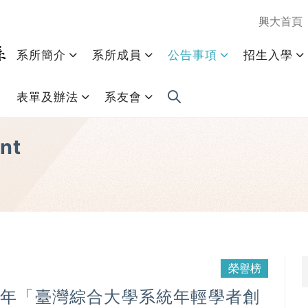
興大首頁
系所簡介
系所成員
公告事項
招生入學
表單及辦法
系友會
nt
榮譽榜
4 年「臺灣綜合大學系統年輕學者創