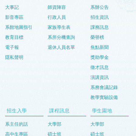
大事記
師資陣容
系辦公告
影音專區
行政人員
招生資訊
系館地圖指引
家族導生表
課務訊息
教育目標
系所分機查詢
榮譽榜
電子報
退休人員名單
焦點新聞
隱私聲明
獎助學金
徵才訊息
演講資訊
系務會議記錄
教學實驗設備
招生入學
課程訊息
學生園地
系主任的話
大學部
大學部
高中生專區
碩士班
碩士班