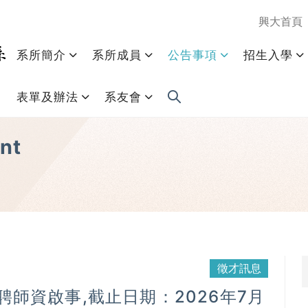
興大首頁
系所簡介
系所成員
公告事項
招生入學
表單及辦法
系友會
nt
徵才訊息
師資啟事,截止日期：2026年7月