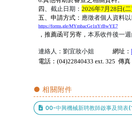
四、
截止日期：
2026
年7
月28
日(二
五、申請方式：
應徵者個人資料以
https://forms.gle/MYmbacGe1nYrBwYE7
，推薦函可另寄，
本系收件後一週內
連絡人：劉宜妝小姐
網址：
電話：(04)22840433 ext. 325 傳真
● 相關附件
00-中興機械新聘教師啟事及簡表(116