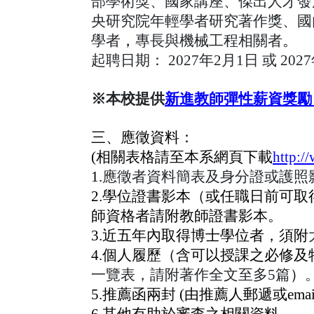
部學術獎、國家講座、傑出人才發
央研究院年輕學者研究著作獎、國
學者
，
專長與機械工程相關者
。
起聘日期：
2027
年2月1日 或 202
※本校提供
新進教師彈性薪資獎勵
三、應徵資料：
(
相關表格請至本系網頁下載
http:/
1.
應徵者資料簡表及身
2.
學位證書影本（或任職日前可取
師資格者請附教師證書影本。
3.
近五年內取得博士學位者，須附
4.
個人履歷（含可以授課之必修及
一覽表，請附著作全文至多5篇
）
5.
推薦函兩封 (由推薦人郵遞或email
6.
其他有助於審查之相關資料
。