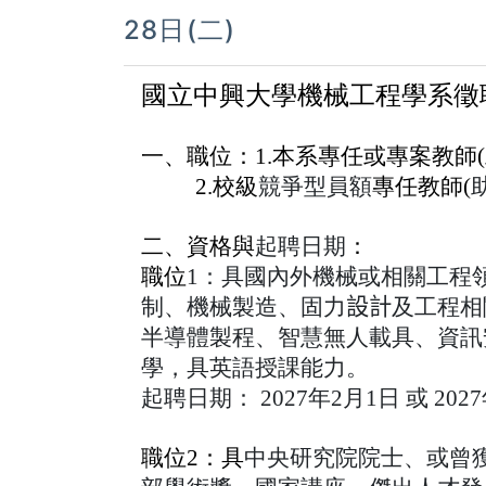
28日(二)
國立中興大學機械工程學系徵
一、職位：1.本系專任或專案
教師(
2.
校級
競爭型員額
專任教師(
二、資格與
起聘日期
：
職位
1
：具國內外機械或相關工程領
制、機械製造、固力
設計
及工程相
半導體製程、智慧無人載具、資訊
學，具英語授課能力。
起聘日期：
2027年2月1日 或 20
職位2：具
中央研究院院士、或曾