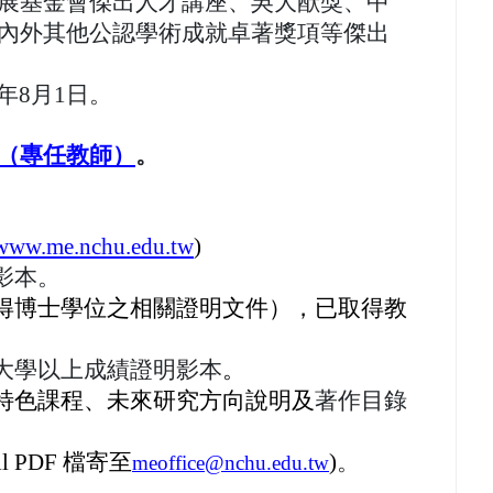
展基金會傑出人才講座、吳大猷獎、中
內外其他公認學術成就卓著獎項等傑出
7年8月1日。
（專任教師）
。
/www.me.nchu.edu.tw
)
分證或護照影本。
得博士學位之相關證明文件），已取得教
大學以上成績證明影本
。
特色課程、未來研究方向說明及
著作目錄
。
 PDF 檔寄至
)
。
meoffice@nchu.edu.tw