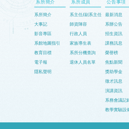
系所簡介
系所成員
公告事項
系所簡介
系主任/副系主任
最新消息
大事記
師資陣容
系辦公告
影音專區
行政人員
招生資訊
系館地圖指引
家族導生表
課務訊息
教育目標
系所分機查詢
榮譽榜
電子報
退休人員名單
焦點新聞
隱私聲明
獎助學金
徵才訊息
演講資訊
系務會議記
教學實驗設