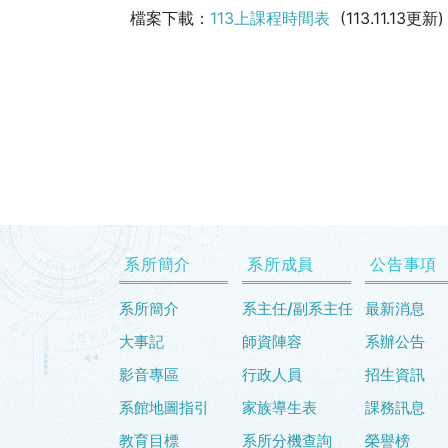
檔案下載：
113上課程時間表
(113.11.13更新)
系所簡介
系所成員
公告事項
系所簡介
系主任/副系主任
最新消息
大事記
師資陣容
系辦公告
影音專區
行政人員
招生資訊
系館地圖指引
家族導生表
課務訊息
教育目標
系所分機查詢
榮譽榜