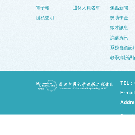
電子報
退休人員名單
焦點新聞
隱私聲明
獎助學金
徵才訊息
演講資訊
系務會議記
教學實驗設
TEL：
E-mai
Addr
Copyrig
Design