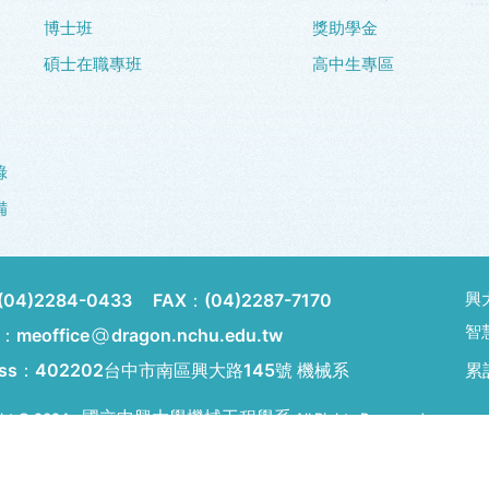
博士班
獎助學金
碩士在職專班
高中生專區
錄
備
興
(04)2284-0433
FAX：
(04)2287-7170
智
l：meoffice
dragon.nchu.edu.tw
ess：
402202台中市南區興大路145號 機械系
累
國立中興大學機械工程學系
ht © 2024 -
All Rights Reserved.
 by 品科技