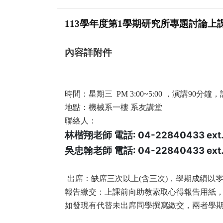
113
學年度第1
學期研究所專題討論上
內容詳附件
時間：星期三 PM 3:00~5:00 ，演講90分鐘
地點：機械系一樓 系友講堂
聯絡人：
: 04-22840433 ext.
林楷翔老師
電話
: 04-22840433 ext
吳忠翰老師
電話
出席：缺席三次以上(含三次)，學期成績以
報告繳交：上課前向助教索取心得報告用紙
如發現有代替未出席同學撰寫繳交，兩者學