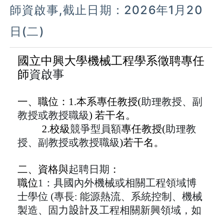
師資啟事,截止日期：2026年1月20
日(二)
國立中興大學機械工程學系徵聘專任
師
資
啟
事
一、職位：1.本系專任
教授(
助理教授、副
教授或教授職級
)
若干名。
2.
校級
競爭型員額
專任教授(
助理教
授、副教授或教授職級
)
若干名
。
二、資格與
起聘日期
：
職位
1
：具國內外機械或相關工程領域博
士學位 (專長: 能源熱流、系統控制、機械
製造、固力
設計
及工程相關新興領域，如