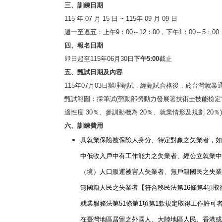
三、訓練日期
115
年
07
月
15
日
~ 115
年
09
月
09
日
週一至週五：上午
9
：
00
～
12
：
00
，下午
1
：
00
～
5
：
00
四、報名日期
即日起至
115
年
06
月
30
日
下午
5:00
截止
五、甄試日期及內容
115
年
07
月
03
日辦理甄試，經甄試合格後，於台灣就業
甄試範圍：採筆試
(
勞動部勞動力發展署技術士技能檢定
適性度
30
％、參訓動機為
20
％、就業情形及規劃
20
％
)
六、訓練費用
具就業保險被保險人身分、特定對象之失業者，如
中低收入戶中有工作能力之失業者、經公立就業中
（境）人口販運被害人失業者、無戶籍國民之失業
無國籍人民之失業者【符合移民法第
16
條第
4
項取
就業服務法第
51
條第
1
項第
1
款規定取得工作許可
在臺灣地區居留之外國人、大陸地區人民、香港或