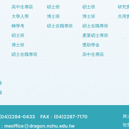
高中生專區
碩士班
碩士班
研究
大學入學
博士班
博士班
共用
轉學考
碩士在職專班
碩士在職專班
碩士班
產業碩士專班
博士班
獎助學金
碩士在職專班
高中生專區
錄
備
興
(04)2284-0433
FAX：
(04)2287-7170
智
l：meoffice
dragon.nchu.edu.tw