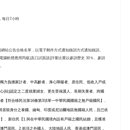
，每日
7
小時
通網站公告合格名單，以電子郵件方式通知錄訓方式通知錄訓。
電腦軟體應用丙級
)
及口試面談
(
評量比重以參訓歷史
30
％、參訓
。
獨力負擔家計者、中高齡者、身心障礙者、原住民、低收入戶或
心
(
站
)
認定之二度就業婦女、更生受保護人、長期失業者、跨國
者【符合移民法第
16
條第
3
項單一中華民國國籍之無戶籍國民】、
得居留身分之泰國、緬甸、印度或尼泊爾地區無國籍人民，且已依
者】、新住民【
1.
與在中華民國境內設有戶籍之國民結婚，且獲准
澳門居民。
2.
前項之外國人、大陸地區人民、香港或澳門居民，