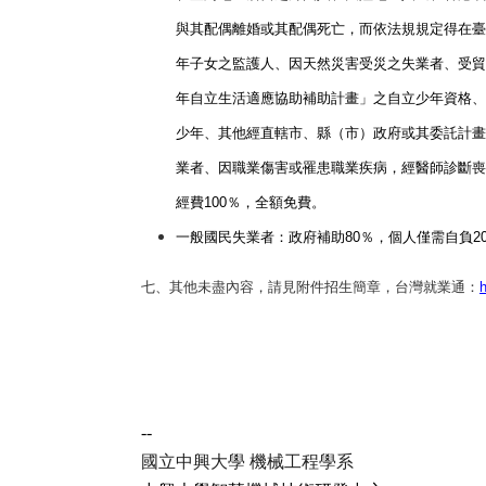
與其配偶離婚或其配偶死亡，而依法規規定得在臺
年子女之監護人、因天然災害受災之失業者、受貿
年自立生活適應協助補助計畫」之自立少年資格、
少年、其他經直轄市、縣（市）政府或其委託計畫
業者、因職業傷害或罹患職業疾病，經醫師診斷喪
經費
100
％，全額免費。
一般國民失業者：政府補助
80
％，個人僅需自負
2
七、其他未盡內容，請見附件招生簡章，台灣就業通：
h
--
國立中興大學 機械工程學系