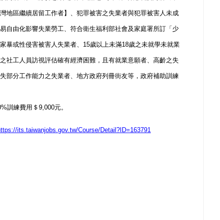
灣地區繼續居留工作者】、犯罪被害之失業者與犯罪被害人未成
易自由化影響失業勞工、符合衛生福利部社會及家庭署所訂「少
家暴或性侵害被害人失業者、
15
歲以上未滿
18
歲之未就學未就業
之社工人員訪視評估確有經濟困難，且有就業意願者、高齡之失
失部分工作能力之失業者、地方政府列冊街友等，政府補助訓練
0%
訓練費用＄
9,000
元。
ttps://its.taiwanjobs.gov.tw/Course/Detail?ID=163791