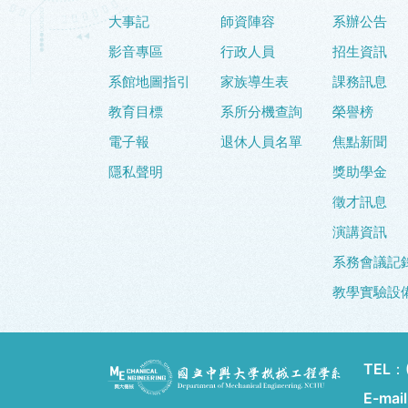
大事記
師資陣容
系辦公告
影音專區
行政人員
招生資訊
系館地圖指引
家族導生表
課務訊息
教育目標
系所分機查詢
榮譽榜
電子報
退休人員名單
焦點新聞
隱私聲明
獎助學金
徵才訊息
演講資訊
系務會議記
教學實驗設
TEL：
E-mai