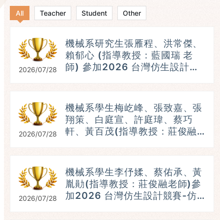
All
Teacher
Student
Other
機械系研究生張雁程、洪常傑、
賴郁心 (指導教授：藍國瑞 老
師) 參加2026 台灣仿生設計競
2026/07/28
賽-仿生機器人組，參賽題目：
破繭蛾出 ，榮獲：第五名。
(115.07.25)
機械系學生梅屹峰、張致嘉、張
翔策、白庭宣、許庭瑋、蔡巧
軒、黃百茂(指導教授：莊俊融
2026/07/28
老師)參加2026 台灣仿生設計
競賽-仿生機器人組，榮獲：第
五名。 (115.07.25）
機械系學生李伃媃、蔡佑承、黃
參
胤勛(指導教授：莊俊融老師)參
加2026 台灣仿生設計競賽-仿
2026/07/28
生機器人組，榮獲：第三名。
(115.07.25）