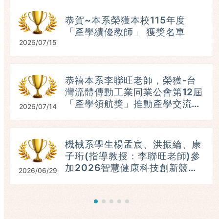
恭賀~本系榮獲本校115年度
「產學績優教師」 獲獎名單
2026/07/15
恭禧本系李聯旺老師，榮獲-台
灣流體傳動工業同業公會第12屆
「產學領航獎」推動產學交流與
2026/07/14
人才培育。(115.07.16)
具
機械系學生楊孟宸、洪振綸、康
子珩(指導教授：李聯旺老師)參
加2026智慧健康科技創新競
2026/06/29
賽，榮獲：進階組第三名。
（115.06.23）