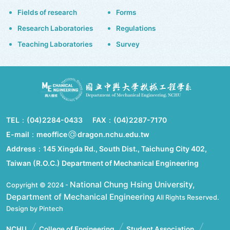
Fields of research
Forms
Research Laboratories
Regulations
Teaching Laboratories
Survey
TEL：
(04)2284-0433
FAX：
(04)2287-7170
E-mail：meoffice
dragon.nchu.edu.tw
Address：
145 Xingda Rd., South Dist., Taichung City 402,
Taiwan (R.O.C.) Department of Mechanical Engineering
National Chung Hsing University,
Copyright © 2024 -
Department of Mechanical Engineering
All Rights Reserved.
Design by Pintech
NCHU
College of Engineering
Student Association