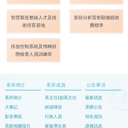
智慧製造整線人才及技
形狀分析雷射顯微鏡收
術培育基地
費標準
排放控制系統及惰轉狀
態檢查人員訓練班
系所簡介
系所成員
公告事項
系所簡介
系主任/副系主任
最新消息
大事記
師資陣容
系辦公告
影音專區
行政人員
招生資訊
系館地圖指引
家族導生表
課務訊息