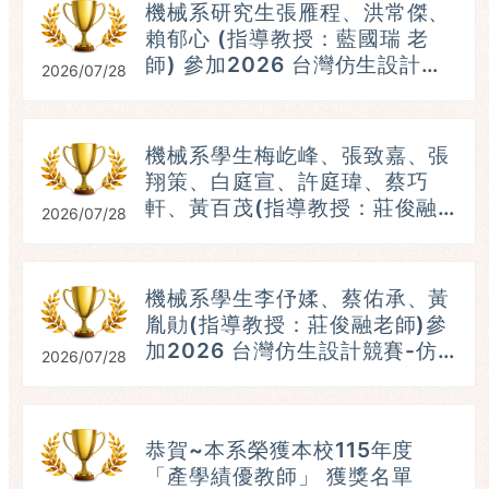
機械系研究生張雁程、洪常傑、
賴郁心 (指導教授：藍國瑞 老
師) 參加2026 台灣仿生設計競
2026/07/28
賽-仿生機器人組，參賽題目：
破繭蛾出 ，榮獲：第五名。
(115.07.25)
機械系學生梅屹峰、張致嘉、張
翔策、白庭宣、許庭瑋、蔡巧
軒、黃百茂(指導教授：莊俊融
2026/07/28
老師)參加2026 台灣仿生設計
競賽-仿生機器人組，榮獲：第
五名。 (115.07.25）
機械系學生李伃媃、蔡佑承、黃
參
胤勛(指導教授：莊俊融老師)參
加2026 台灣仿生設計競賽-仿
2026/07/28
生機器人組，榮獲：第三名。
(115.07.25）
恭賀~本系榮獲本校115年度
「產學績優教師」 獲獎名單