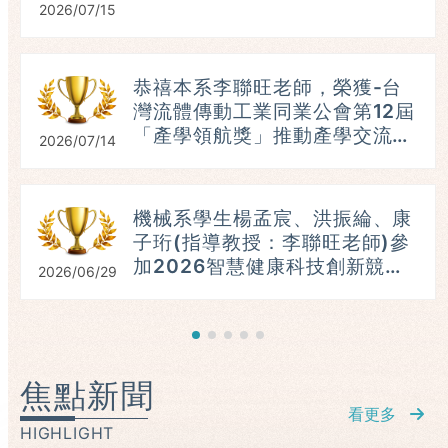
2026/07/15
恭禧本系李聯旺老師，榮獲-台
灣流體傳動工業同業公會第12屆
「產學領航獎」推動產學交流與
2026/07/14
人才培育。(115.07.16)
具
機械系學生楊孟宸、洪振綸、康
子珩(指導教授：李聯旺老師)參
加2026智慧健康科技創新競
2026/06/29
賽，榮獲：進階組第三名。
（115.06.23）
焦點新聞
看更多
HIGHLIGHT