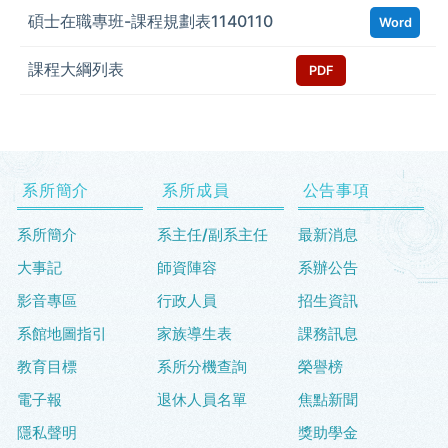
碩士在職專班-課程規劃表1140110
Word
課程大綱列表
PDF
系所簡介
系所成員
公告事項
系所簡介
系主任/副系主任
最新消息
大事記
師資陣容
系辦公告
影音專區
行政人員
招生資訊
系館地圖指引
家族導生表
課務訊息
教育目標
系所分機查詢
榮譽榜
電子報
退休人員名單
焦點新聞
隱私聲明
獎助學金