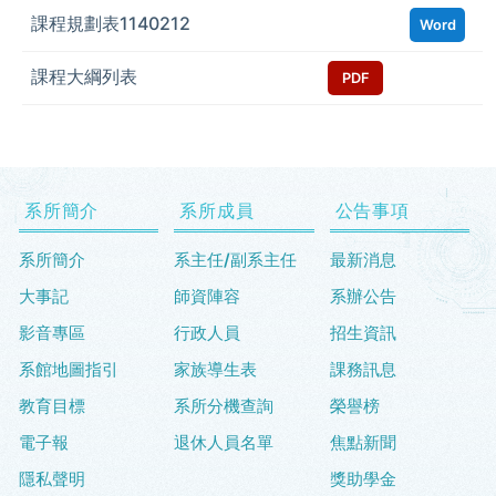
課程規劃表1140212
Word
課程大綱列表
PDF
系所簡介
系所成員
公告事項
系所簡介
系主任/副系主任
最新消息
大事記
師資陣容
系辦公告
影音專區
行政人員
招生資訊
系館地圖指引
家族導生表
課務訊息
教育目標
系所分機查詢
榮譽榜
電子報
退休人員名單
焦點新聞
隱私聲明
獎助學金