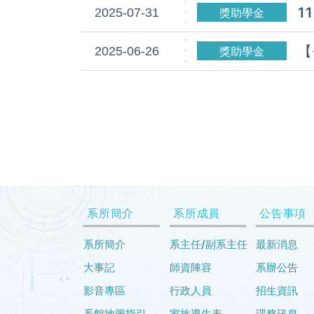
1
2025-07-31
獎助學金
【
2025-06-26
獎助學金
系所簡介
系所成員
公告事項
系所簡介
系主任/副系主任
最新消息
大事記
師資陣容
系辦公告
影音專區
行政人員
招生資訊
系館地圖指引
家族導生表
課務訊息