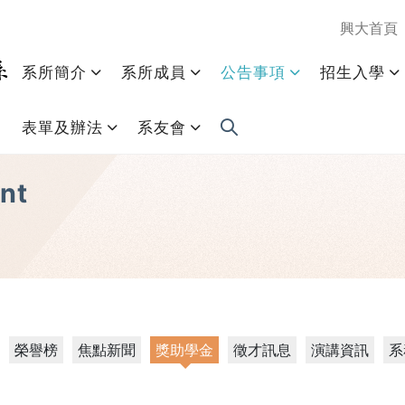
興大首頁
系所簡介
系所成員
公告事項
招生入學
表單及辦法
系友會
nt
榮譽榜
焦點新聞
獎助學金
徵才訊息
演講資訊
系