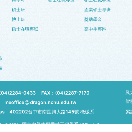
碩士班
產業碩士專班
博士班
獎助學金
碩士在職專班
高中生專區
錄
備
興
(04)2284-0433
FAX：
(04)2287-7170
智
l：meoffice
dragon.nchu.edu.tw
ess：
402202台中市南區興大路145號 機械系
累
國立中興大學機械工程學系
ht © 2024 -
All Rights Reserved.
 by 品科技