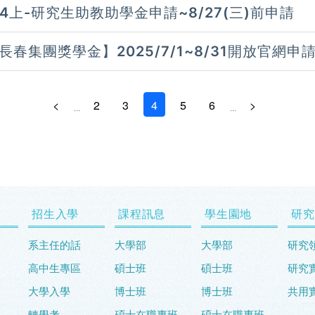
14上-研究生助教助學金申請~8/27(三)前申請
長春集團獎學金】2025/7/1~8/31開放官網申
<
2
3
4
5
6
>
...
...
招生入學
課程訊息
學生園地
研究
系主任的話
大學部
大學部
研究
高中生專區
碩士班
碩士班
研究
大學入學
博士班
博士班
共用
轉學考
碩士在職專班
碩士在職專班