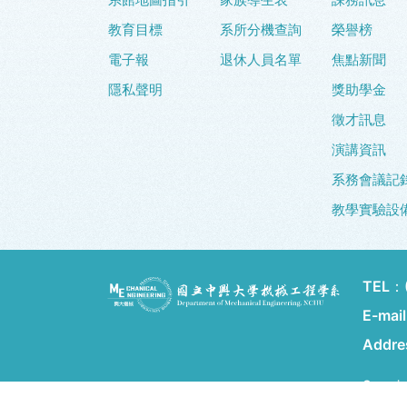
教育目標
系所分機查詢
榮譽榜
電子報
退休人員名單
焦點新聞
隱私聲明
獎助學金
徵才訊息
演講資訊
系務會議記
教學實驗設
TEL：
E-mai
Addr
Copyrig
Design