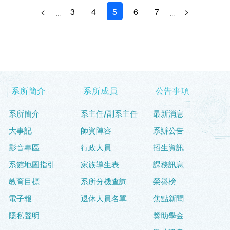
<
3
4
5
6
7
>
...
...
系所簡介
系所成員
公告事項
系所簡介
系主任/副系主任
最新消息
大事記
師資陣容
系辦公告
影音專區
行政人員
招生資訊
系館地圖指引
家族導生表
課務訊息
教育目標
系所分機查詢
榮譽榜
電子報
退休人員名單
焦點新聞
隱私聲明
獎助學金