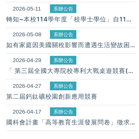
開放申請，並將於2026年05月30日截止收
件。
2026-05-11
系辦公告
轉知~本校114學年度「校學士學位」自115
年5月18日起至6月18日止受理申請，請協助
轉知所屬學生踴躍申請，請查照。
2026-05-08
系辦公告
如有家庭因美國關稅影響而遭遇生活變故困
難之學生可申請本校急難慰助金，最高可補
助新台幣三萬元整~申請至115.6.5日17時
2026-04-29
系辦公告
止。
「 第三屆全國大專院校專利大戰桌遊競賽(含
深耕課程)」( 報名日期：即日起至
8/28(五)，17:00止 )
2026-04-27
系辦公告
第二屆鈣鈦礦校園創新應用競賽
2026-04-17
系辦公告
國科會計畫「高等教育生涯發展問卷」徵求
線上問卷填答者