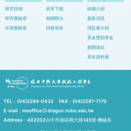
研究領域
表單下載
組織介紹
研究實驗室
相關辦法
最新消息
共用實驗室
問卷填答
理監事介紹
系友獎助學金
相關連結
系友資料庫
TEL：
(04)2284-0433
FAX：
(04)2287-7170
E-mail：meoffice
dragon.nchu.edu.tw
Address：
402202台中市南區興大路145號 機械系