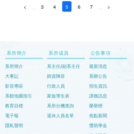
<
3
4
5
6
7
>
...
...
系所簡介
系所成員
公告事項
系所簡介
系主任/副系主任
最新消息
大事記
師資陣容
系辦公告
影音專區
行政人員
招生資訊
系館地圖指引
家族導生表
課務訊息
教育目標
系所分機查詢
榮譽榜
電子報
退休人員名單
焦點新聞
隱私聲明
獎助學金