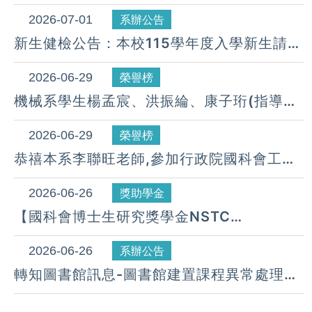
~115.8/25(二)前申請
2026-07-01
系辦公告
新生健檢公告：本校115學年度入學新生請注
意
2026-06-29
榮譽榜
機械系學生楊孟宸、洪振綸、康子珩(指導教
授：李聯旺老師)參加2026智慧健康科技創
新競賽，榮獲：進階組第三名。
2026-06-29
榮譽榜
（115.06.23）
恭禧本系李聯旺老師,參加行政院國科會工程
處控制學門-114年度成果報告研討會， 執行
研究計畫， 榮獲-成果海報特優獎。
2026-06-26
獎助學金
(115.06)
【國科會博士生研究獎學金NSTC
GRADUATE RESEARCH FELLOWSHIP】
請8/7(五)繳交至系辦，115年獎勵開始申請
2026-06-26
系辦公告
APPLICATIONS FOR THE 2026
轉知圖書館訊息-圖書館建置課程異常處理說
FELLOWSHIP ARE NOW OPEN
明 TEMPORARY ISSUE WITH LIBRARY-
CREATED TURNITIN CLASSES