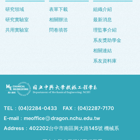
研究領域
表單下載
組織介紹
研究實驗室
相關辦法
最新消息
共用實驗室
問卷填答
理監事介紹
系友獎助學金
相關連結
系友資料庫
TEL：
(04)2284-0433
FAX：
(04)2287-7170
E-mail：meoffice
dragon.nchu.edu.tw
Address：
402202台中市南區興大路145號 機械系