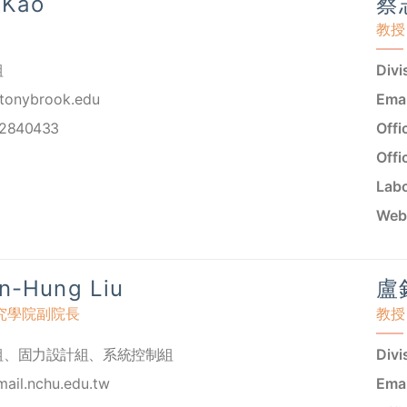
 Kao
蔡志
教授
組
Divi
tonybrook.edu
Emai
22840433
Offi
Offi
Labo
Webs
-Hung Liu
盧銘
研究學院副院長
教授
組
、
固力設計組
、
系統控制組
Divi
mail.nchu.edu.tw
Emai