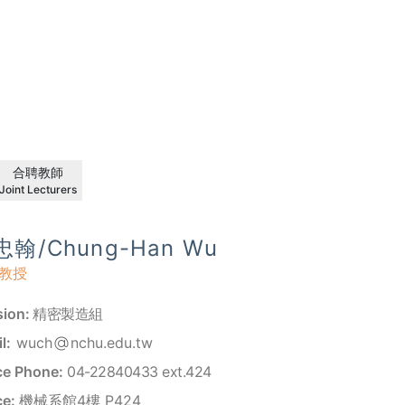
合聘教師
Joint Lecturers
忠翰/Chung-Han Wu
教授
sion:
精密製造組
l:
wuch
nchu.edu.tw
ce Phone:
04-22840433 ext.424
ce:
機械系館4樓 P424