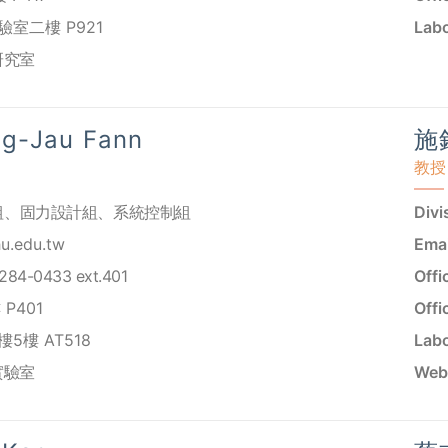
驗室二樓 P921
Labo
研究室
-Jau Fann
施錫
教授
組
、
固力設計組
、
系統控制組
Divi
u.edu.tw
Emai
284-0433 ext.401
Offi
P401
Offi
5樓 AT518
Labo
實驗室
Webs