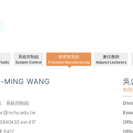
系統控制組
精密製造組
兼任教師
luids
System Control
Precision Manufacturing
Adjunct Lecturers
-MING WANG
吳
助理
組
、
系統控制組
Divi
ar
nchu.edu.tw
Emai
2840433 ext.417
Offi
P417
Offi