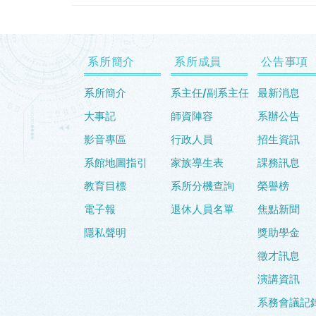
系所簡介
系所成員
公告事項
系所簡介
系主任/副系主任
最新消息
大事記
師資陣容
系辦公告
影音專區
行政人員
招生資訊
系館地圖指引
家族導生表
課務訊息
教育目標
系所分機查詢
榮譽榜
電子報
退休人員名單
焦點新聞
隱私聲明
獎助學金
徵才訊息
演講資訊
系務會議記