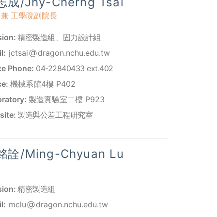
成/Jhy-Cherng Tsai
 兼 工學院副院長
sion:
精密製造組
、
固力設計組
l:
jctsai
dragon.nchu.edu.tw
ce Phone:
04-22840433 ext.402
ce:
機械系館4樓 P402
ratory:
製造實驗室二樓 P923
ite:
製造與公差工程研究室
詮/Ming-Chyuan Lu
sion:
精密製造組
l:
mclu
dragon.nchu.edu.tw