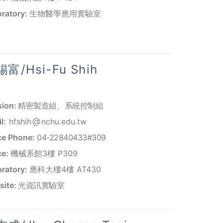
ratory:
生物醫學應用實驗室
富/Hsi-Fu Shih
sion:
精密製造組
、
系統控制組
l:
hfshih
nchu.edu.tw
ce Phone:
04-22840433#309
ce:
機械系館3樓 P309
ratory:
應科大樓4樓 AT430
ite:
光資訊實驗室