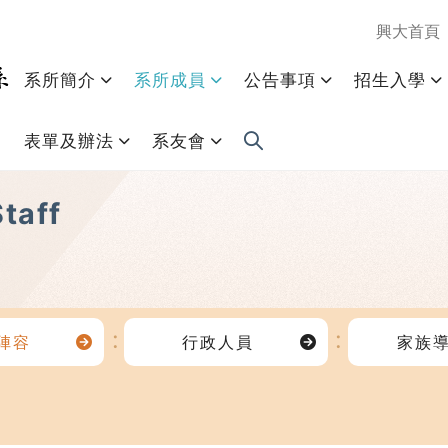
興大首頁
系所簡介
系所成員
公告事項
招生入學
表單及辦法
系友會
taff
陣容
行政人員
家族