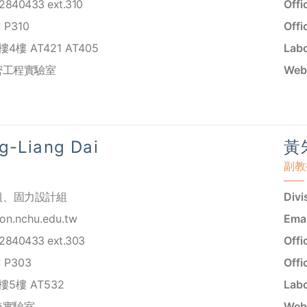
2840433 ext.310
Offi
P310
Offi
4樓 AT421 AT405
Labo
密工程實驗室
Webs
-Liang Dai
黃朱
副教
組
、
固力設計組
Divi
on.nchu.edu.tw
Emai
2840433 ext.303
Offi
P303
Offi
5樓 AT532
Labo
統實驗室
Webs