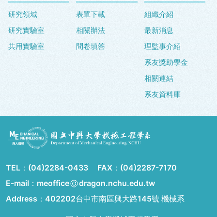
研究領域
表單下載
組織介紹
研究實驗室
相關辦法
最新消息
共用實驗室
問卷填答
理監事介紹
系友獎助學金
相關連結
系友資料庫
TEL：
(04)2284-0433
FAX：
(04)2287-7170
E-mail：meoffice
dragon.nchu.edu.tw
Address：
402202台中市南區興大路145號 機械系