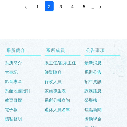
<
1
2
3
4
5
>
...
系所簡介
系所成員
公告事項
系所簡介
系主任/副系主任
最新消息
大事記
師資陣容
系辦公告
影音專區
行政人員
招生資訊
系館地圖指引
家族導生表
課務訊息
教育目標
系所分機查詢
榮譽榜
電子報
退休人員名單
焦點新聞
隱私聲明
獎助學金