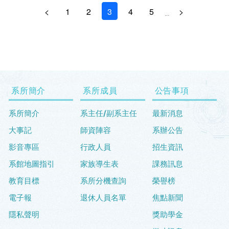
<
1
2
3
4
5
>
...
系所簡介
系所成員
公告事項
系所簡介
系主任/副系主任
最新消息
大事記
師資陣容
系辦公告
影音專區
行政人員
招生資訊
系館地圖指引
家族導生表
課務訊息
教育目標
系所分機查詢
榮譽榜
電子報
退休人員名單
焦點新聞
隱私聲明
獎助學金