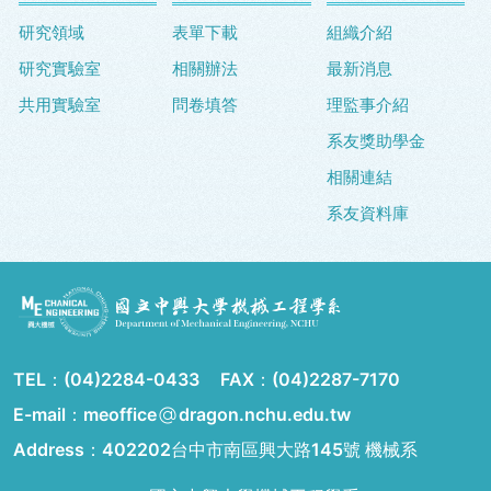
研究領域
表單下載
組織介紹
研究實驗室
相關辦法
最新消息
共用實驗室
問卷填答
理監事介紹
系友獎助學金
相關連結
系友資料庫
TEL：
(04)2284-0433
FAX：
(04)2287-7170
E-mail：meoffice
dragon.nchu.edu.tw
Address：
402202台中市南區興大路145號 機械系