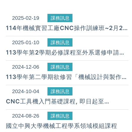
2025-02-19
課務訊息
114年機械實習工廠CNC操作訓練班~2月24
日起開放報名， 以完成繳費者優先，額滿截
止。
2025-01-10
課務訊息
113學年第2學期必修課程至外系選修申請至
114.02.14止,逾期不予受理.
2024-12-06
課務訊息
113學年第二學期欲修習「機械設計與製作專
題」課程的同學，請向以下教授們詢問專題
指導事宜。
2024-10-04
課務訊息
CNC工具機入門基礎課程, 即日起至
10/15(二)， 名額限制16人，額滿提前截
止！
2024-08-26
課務訊息
國立中興大學機械工程學系領域模組課程