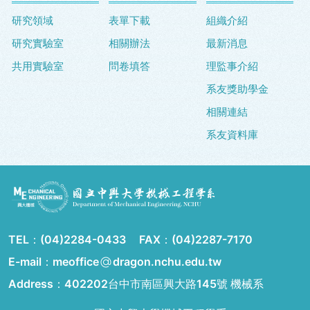
研究領域
表單下載
組織介紹
研究實驗室
相關辦法
最新消息
共用實驗室
問卷填答
理監事介紹
系友獎助學金
相關連結
系友資料庫
TEL：
(04)2284-0433
FAX：
(04)2287-7170
E-mail：meoffice
dragon.nchu.edu.tw
Address：
402202台中市南區興大路145號 機械系