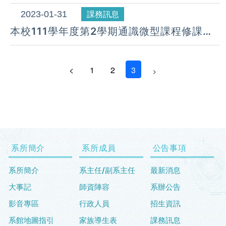
(三)B】的同學， 請第一堂課一定要出席
2023-01-31
課務訊息
本校111學年度第2學期通識微型課程修課須
知暨課程一覽表
<
1
2
3
>
系所簡介
系所成員
公告事項
系所簡介
系主任/副系主任
最新消息
大事記
師資陣容
系辦公告
影音專區
行政人員
招生資訊
系館地圖指引
家族導生表
課務訊息