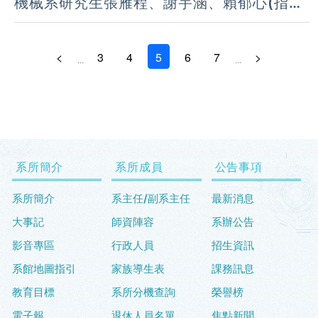
機械系研究生張雁程、謝宇涵、賴郁心(指導
人開發與設計，榮獲大專組第三名。
教授：藍國瑞老師)參加「2025全國智慧製
(114.11.22)
造大數據分析競賽」，榮獲「優等獎」。
（114.11.22）
<
3
4
5
6
7
>
...
...
系所簡介
系所成員
公告事項
系所簡介
系主任/副系主任
最新消息
大事記
師資陣容
系辦公告
影音專區
行政人員
招生資訊
系館地圖指引
家族導生表
課務訊息
教育目標
系所分機查詢
榮譽榜
電子報
退休人員名單
焦點新聞