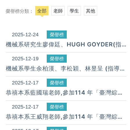
全部
老師
學生
其他
榮譽榜分類：
2025-12-24
榮譽榜
機械系研究生廖偉廷、HUGH GOYDER(指
導教授：陳任之老師)於匈牙利國際噪音與振
動工程師會議中，榮獲最佳學術論文獎。
2025-12-19
榮譽榜
（114.10.10）
機械系學生余柏漢、李松穎、林昱呈 (指導教
授：藍國瑞 老師) 參加「2025第三屆興創競
技場」，榮獲「潛力無限獎」。
2025-12-17
榮譽榜
(114.12.15）
恭禧本系藍國瑞老師,參加114 年「臺灣綜合
大學系統年輕學者創新研發成果選拔」，榮
獲工程領域，獎項「佳作獎」。(114.10.13)
2025-12-17
榮譽榜
恭禧本系王威翔老師,參加114 年「臺灣綜合
大學系統年輕學者創新研發成果選拔」，榮