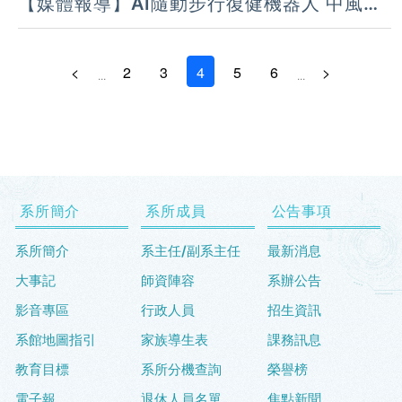
【媒體報導】AI隨動步行復健機器人 中風也
能用腦波練走路
<
2
3
4
5
6
>
...
...
系所簡介
系所成員
公告事項
系所簡介
系主任/副系主任
最新消息
大事記
師資陣容
系辦公告
影音專區
行政人員
招生資訊
系館地圖指引
家族導生表
課務訊息
教育目標
系所分機查詢
榮譽榜
電子報
退休人員名單
焦點新聞