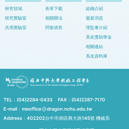
研究領域
表單下載
組織介紹
研究實驗室
相關辦法
最新消息
共用實驗室
問卷填答
理監事介紹
系友獎助學金
相關連結
系友資料庫
TEL：
(04)2284-0433
FAX：
(04)2287-7170
E-mail：meoffice
dragon.nchu.edu.tw
Address：
402202台中市南區興大路145號 機械系