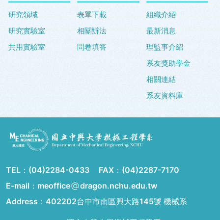
研究領域
表單下載
組織介紹
研究實驗室
相關辦法
最新消息
共用實驗室
問卷填答
理監事介紹
系友獎助學金
相關連結
系友資料庫
TEL：
(04)2284-0433
FAX：
(04)2287-7170
E-mail：meoffice
dragon.nchu.edu.tw
Address：
402202台中市南區興大路145號 機械系