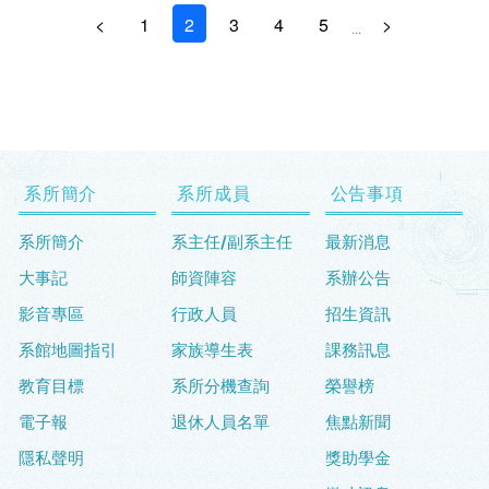
<
1
2
3
4
5
>
...
系所簡介
系所成員
公告事項
系所簡介
系主任/副系主任
最新消息
大事記
師資陣容
系辦公告
影音專區
行政人員
招生資訊
系館地圖指引
家族導生表
課務訊息
教育目標
系所分機查詢
榮譽榜
電子報
退休人員名單
焦點新聞
隱私聲明
獎助學金