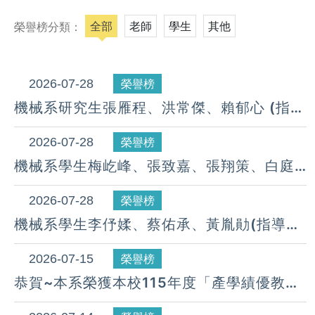
全部
老師
學生
其他
榮譽榜分類：
2026-07-28
榮譽榜
機械系研究生張雁程、洪常傑、賴郁心 (指導
教授：藍國瑞 老師) 參加2026 台灣仿生設
計競賽-仿生機器人組，參賽題目：破繭蛾出
2026-07-28
榮譽榜
，榮獲：第五名。 (115.07.25)
機械系學生梅屹峰、張致嘉、張翔策、白庭
宣、許庭瑋、蔡巧軒、黃百茂(指導教授：莊
俊融老師)參加2026 台灣仿生設計競賽-仿生
2026-07-28
榮譽榜
機器人組，榮獲：第五名。 (115.07.25）
機械系學生李伃媃、蔡佑承、黃胤勛(指導教
授：莊俊融老師)參加2026 台灣仿生設計競
賽-仿生機器人組，榮獲：第三名。
2026-07-15
榮譽榜
(115.07.25）
恭賀~本系榮獲本校115年度「產學績優教
師」 獲獎名單