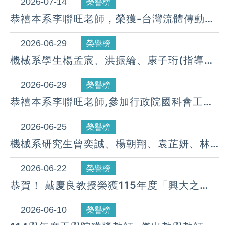
2026-07-14
榮譽榜
恭禧本系李聯旺老師，榮獲-台灣流體傳動工
業同業公會第12屆「產學領航獎」推動產學
交流與人才培育。(115.07.16)
2026-06-29
榮譽榜
機械系學生楊孟宸、洪振綸、康子珩(指導教
授：李聯旺老師)參加2026智慧健康科技創
新競賽，榮獲：進階組第三名。
2026-06-29
榮譽榜
（115.06.23）
恭禧本系李聯旺老師,參加行政院國科會工程
處控制學門-114年度成果報告研討會， 執行
研究計畫， 榮獲-成果海報特優獎。
2026-06-25
榮譽榜
(115.06)
機械系研究生曾奕誠、楊朝翔、袁芷妍、林
偉新、柯廷駿(指導教授：莊俊融老師、陳冠
辰老師)參加2026智慧健康科技創新競賽，
2026-06-22
榮譽榜
榮獲：進階醫材組-第一名。 (115.06.23)
恭賀！ ​​​​​​​戴慶良教授榮獲115年度「興大之
光」
2026-06-10
榮譽榜