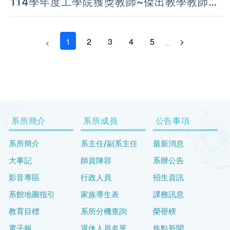
114學年度工學院獲獎教師~傑出教學教師獎
獲獎名單
1
2
3
4
5
>
<
...
系所簡介
系所成員
公告事項
系所簡介
系主任/副系主任
最新消息
大事記
師資陣容
系辦公告
影音專區
行政人員
招生資訊
系館地圖指引
家族導生表
課務訊息
教育目標
系所分機查詢
榮譽榜
電子報
退休人員名單
焦點新聞