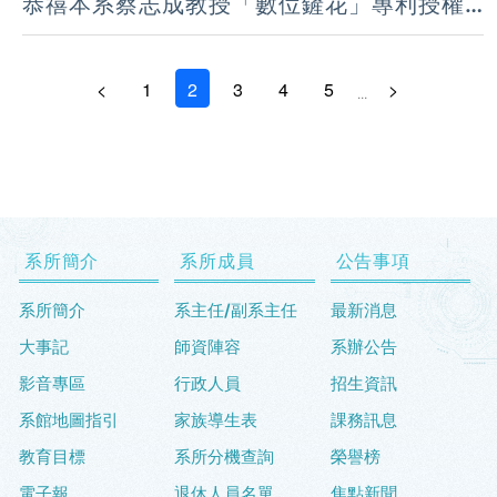
恭禧本系蔡志成教授「數位鏟花」專利授權
工具機四強 開創重負荷高精度加工設備新紀
元
<
1
2
3
4
5
>
...
系所簡介
系所成員
公告事項
系所簡介
系主任/副系主任
最新消息
大事記
師資陣容
系辦公告
影音專區
行政人員
招生資訊
系館地圖指引
家族導生表
課務訊息
教育目標
系所分機查詢
榮譽榜
電子報
退休人員名單
焦點新聞