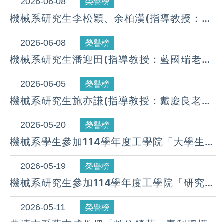
競賽，榮獲：工程與應用科技（大學組）第
2026-06-08
榮譽榜
一名。 (115.06.05)
機械系研究生李松穎、余柏漢(指導教授：藍
國瑞老師)參加2026第九屆科技論文競賽，
榮獲：工程與應用科技（大學組）第一名。
2026-06-08
榮譽榜
(115.06.05)
機械系研究生潘迎田(指導教授：藍國瑞老
師)參加2026第九屆科技論文競賽，榮獲：
工程與應用科技（碩博組）佳作。
2026-06-05
榮譽榜
(115.06.05)
機械系研究生施亦謙(指導教授：戴慶良老
師)參加第六屆「奈米元件電路與技術研討會
暨聯合開發計畫成果發表會」
2026-05-20
榮譽榜
SNDCT2026，榮獲：優良海報獎。
機械系學生參加114學年度工學院「大學生專
(115.05.15)
題研究成果競賽」及「全英語專題競賽」獲
獎名單
2026-05-19
榮譽榜
機械系研究生參加114學年度工學院「研究生
論文競賽」暨「全英語論文競賽」獲獎名單
2026-05-11
榮譽榜